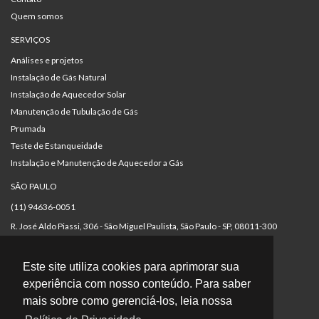
Quem somos
SERVIÇOS
Análises e projetos
Instalação de Gás Natural
Instalação de Aquecedor Solar
Manutenção de Tubulação de Gás
Prumada
Teste de Estanqueidade
Instalação e Manutenção de Aquecedor a Gás
SÃO PAULO
(11) 94636-0051
R. José Aldo Piassi, 306 - São Miguel Paulista, São Paulo - SP, 08011-300
CURITIBA
Este site utiliza cookies para aprimorar sua
(41) 97401-2531
experiência com nosso conteúdo. Para saber
Rua Francisco Rocha, 198 - Batel - Curitiba - PR, 80420-130
mais sobre como gerenciá-los, leia nossa