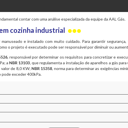
válvula solenoide
teste de estanqueidade
gás
projetos de gás
fundamental contar com uma análise especializada da equipe da AAL Gás.
prumada
em cozinha industrial
teste de estanqueidade
r manuseado e instalado com muito cuidado. Para garantir segurança
como o projeto é executado pode ser responsável por diminuir ou aument
5526
, responsável por determinar os requisitos para concretizar e exec
Pa; a
NBR 13103
, que regulamenta a instalação de aparelhos a gás para
 valor de 8,0 KW;
NBR 15358
, norma para determinar as exigências míni
ão pode exceder 400kPa.