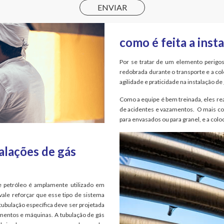
como é feita a insta
Por se tratar de um elemento perigos
redobrada durante o transporte e a co
agilidade e praticidade na instalação de 
Como a equipe é bem treinada, eles r
de acidentes e vazamentos. O mais co
para envasados ou para granel, e a colo
alações de gás
e petróleo é amplamente utilizado em
 vale reforçar que esse tipo de sistema
tubulação específica deve ser projetada
amentos e máquinas. A tubulação de gás