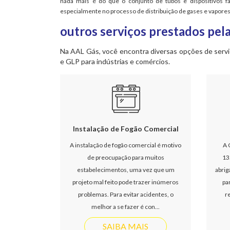
nada mais é do que o conjunto de tubos e dispositivos f
especialmente no processo de distribuição de gases e vapores
outros serviços prestados pela
Na AAL Gás, você encontra diversas opções de serviç
e GLP para indústrias e comércios.
Instalação de Fogão Comercial
A instalação de fogão comercial é motivo
A 
de preocupação para muitos
13
estabelecimentos, uma vez que um
abrig
projeto mal feito pode trazer inúmeros
pa
problemas. Para evitar acidentes, o
r
melhor a se fazer é con...
SAIBA MAIS