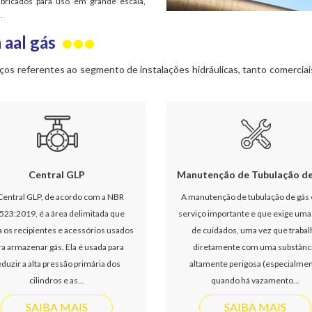
abricados para uso em grande escala,
.
 aal gás
os referentes ao segmento de instalações hidráulicas, tanto comerciais,
Central GLP
Manutenção de Tubulação d
Central GLP, de acordo com a NBR
A manutenção de tubulação de gás
523:2019, é a área delimitada que
serviço importante e que exige uma
a os recipientes e acessórios usados
de cuidados, uma vez que trabal
ra armazenar gás. Ela é usada para
diretamente com uma substânc
eduzir a alta pressão primária dos
altamente perigosa (especialme
cilindros e as...
quando há vazamento...
SAIBA MAIS
SAIBA MAIS