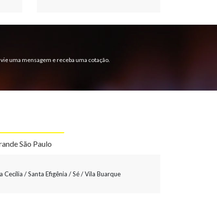
 Envie uma mensagem e receba uma cotação.
rande São Paulo
 Cecília / Santa Efigênia / Sé / Vila Buarque